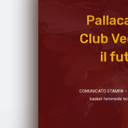
Pallac
Club Ve
il f
COMUNICATO STAMPA – 11.0
basket femminile tic