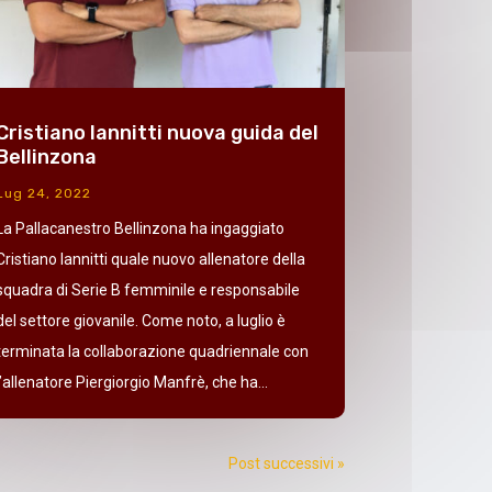
Cristiano Iannitti nuova guida del
Bellinzona
Lug 24, 2022
La Pallacanestro Bellinzona ha ingaggiato
Cristiano Iannitti quale nuovo allenatore della
squadra di Serie B femminile e responsabile
del settore giovanile. Come noto, a luglio è
terminata la collaborazione quadriennale con
l’allenatore Piergiorgio Manfrè, che ha...
Post successivi »