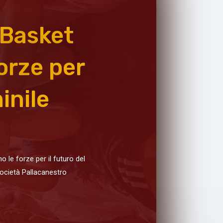
 Basket
orze per
inile
e forze per il futuro del
società Pallacanestro